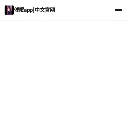
催眠app|中文官网