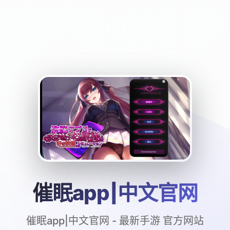
催眠app|中文官网
催眠app|中文官网 - 最新手游 官方网站