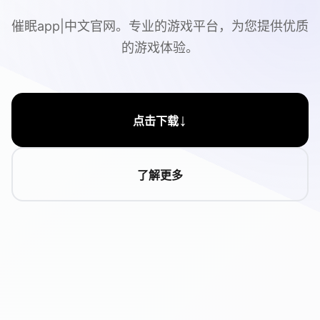
催眠app|中文官网。专业的游戏平台，为您提供优质
的游戏体验。
↓
点击下载
了解更多