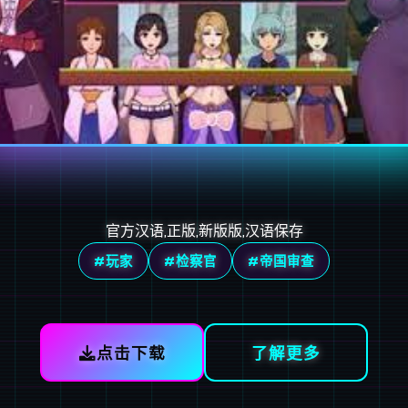
官方汉语,正版,新版版,汉语保存
#玩家
#检察官
#帝国审查
点击下载
了解更多