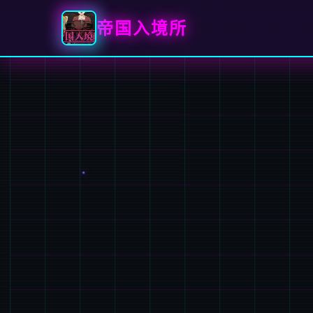
帝国入境所