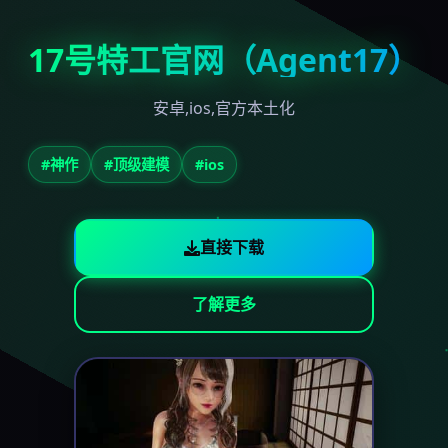
17号特工官网（Agent17）
安卓,ios,官方本土化
#神作
#顶级建模
#ios
直接下载
了解更多