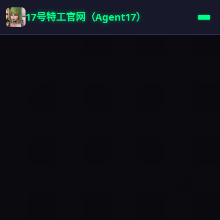
17号特工官网（Agent17）