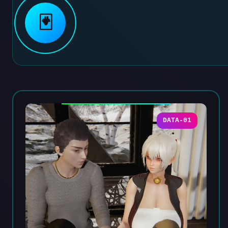
🃏
DATA-01