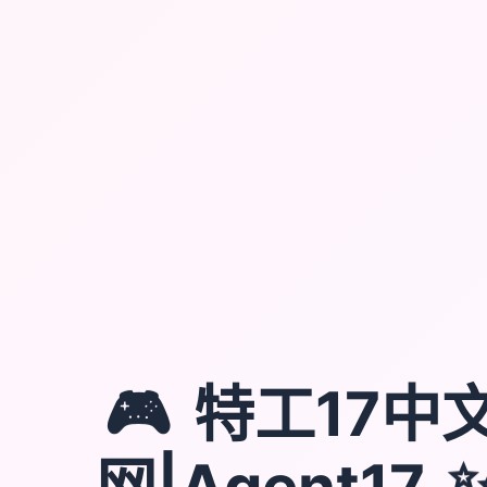
🎮
特工17中
网|Agent17