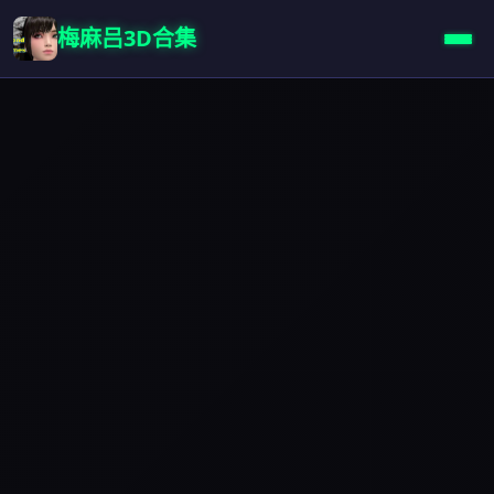
梅麻吕3D合集