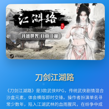
刀剑江湖路
《刀剑江湖路》是3款武侠RPG，传统武侠剧情混合
沙盒元素，体会横版即时交锋。操作者扮演单名寻
常少数年，陷入江湖武林的血雨腥风，在纷争中成