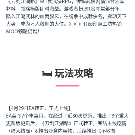
《刀剑江湖路》是1套武侠RPG，传统武侠剧情混合沙盒
材料，领略横版即时激战。游戏者扮演1名寻常部分年，
陷入江湖武林的血雨腥风，在纷争中成就侠名，搅动天下
大势，成为万人敬仰的大侠。》》》订阅创意工坊热销
MOD领略倍增！
🛏️ 玩法攻略
【4月29日EA转正，正式上线】
EA至今7个丰富月，在经过了近30次更新，推出了3个重大
更新版更新后，《刀剑江湖路》正式转正，完结主线剧情
（陆大结局）&推出沙盒内容物，后续推出【不收费