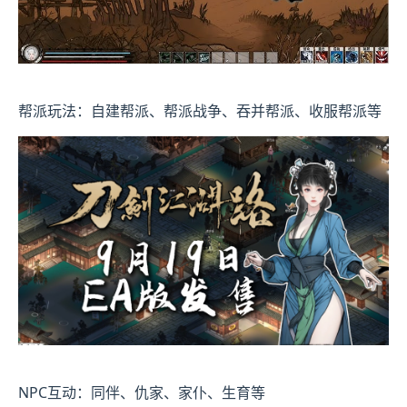
帮派玩法：自建帮派、帮派战争、吞并帮派、收服帮派等
NPC互动：同伴、仇家、家仆、生育等