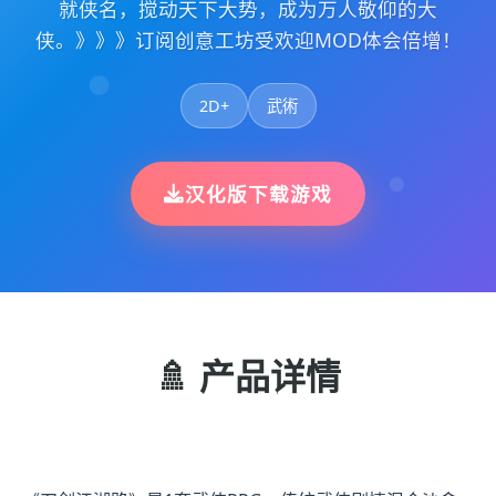
就侠名，搅动天下大势，成为万人敬仰的大
侠。》》》订阅创意工坊受欢迎MOD体会倍增！
2D+
武術
汉化版下载游戏
🚿 产品详情