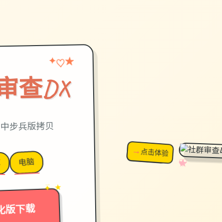
★
♡
✦
审查DX
3,官中步兵版拷贝
→
↗
点击体验
超棒！
电脑
✧
♡
★
♥
卓
→
✦ ★
化版下载