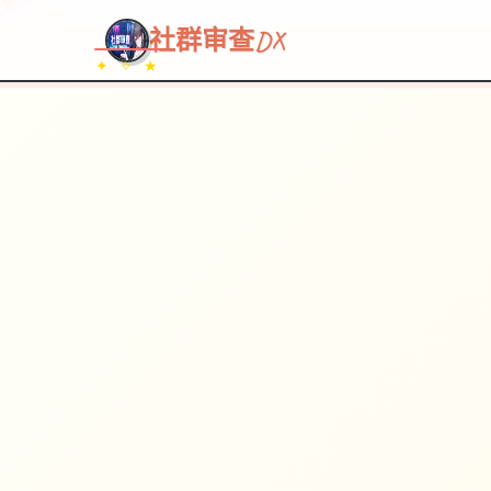
社群审查DX
✦ ✧ ★