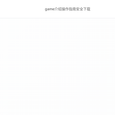
game介绍
操作指南
安全下载