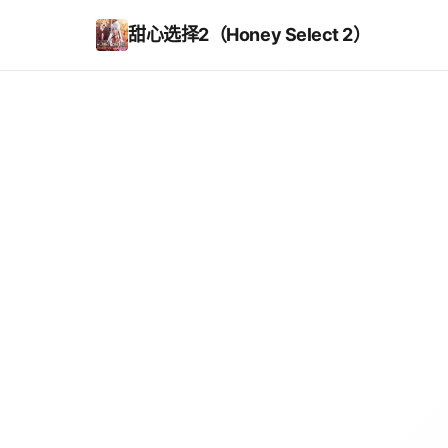
甜心选择2（Honey Select 2）