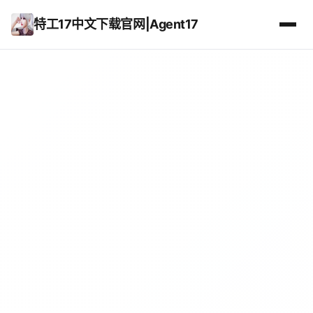
特工17中文下载官网|Agent17