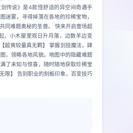
杖剑传说》是4款怪舒适的异空间奇遇手
地图迷雾，寻得掉落在各地的珍稀宝物，
共同难题奥秘的圣兽。 快来开启壹场超
云起，小木屋里观日升月落，边数羊边变
 【超爽较量真无羁】 掌握剑技魔法，肆
地图，领略各地风貌。地图中的隐藏难题
充满了未知与惊喜，随时随地获取珍稀宝
真无限】 告别职业的刻板印象，百变技巧