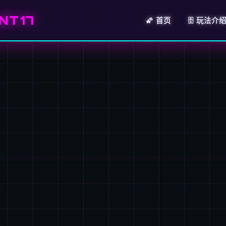
NT17
🌠 首页
🗄️ 玩法介