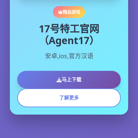
精品游戏
17号特工官网
（Agent17）
安卓,ios,官方汉语
马上下载
了解更多