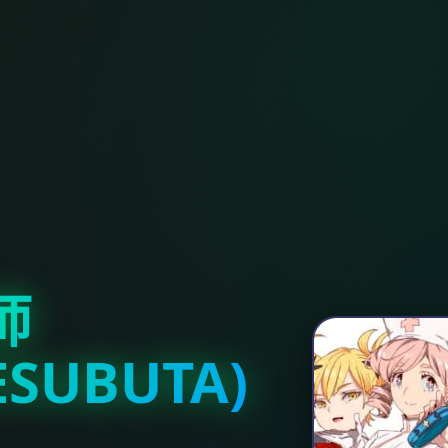
师
ESUBUTA)