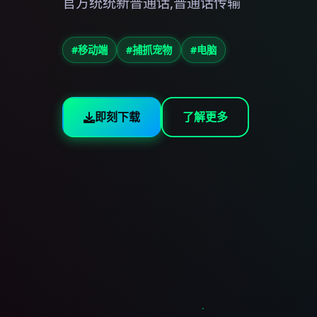
官方统统新普通话,普通话传输
#移动端
#捕抓宠物
#电脑
即刻下载
了解更多