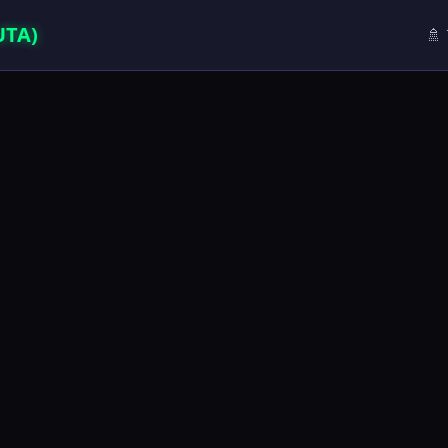
TA)
🚿