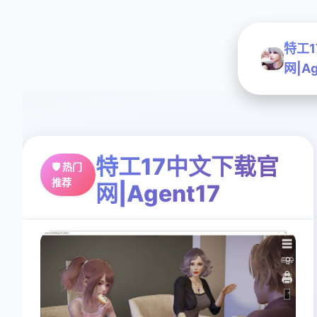
特工
网|Ag
特工17中文下载官
🛡️ 热门
推荐
网|Agent17