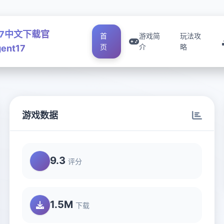
17中文下载官
首
游戏简
玩法攻
页
介
略
ent17
游戏数据
9.3
评分
1.5M
下载