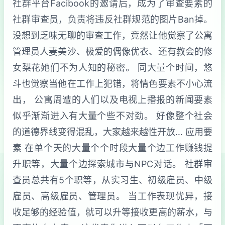
社群平台Facibook的邀请后，成为了审查要素的
社群审查员，负责将违反社群规范的图片Ban掉。
没想到乏味无聊的审查工作，竟然让他觉察了公寓
管理员人妻美沙、极爱的偶像优衣、还有教会的修
女梨花她们不为人知的秘密。 同大量个时间，悠
斗也觉察当他在工作上犯错，将情色要素不小心流
出， 公寓周遭的人们以及电视上播报的新闻要素
似乎渐渐进入有大量个些不对劲。 好像整个社会
的道德界线变得混乱，大家越来越性开放… 应用要
素 在单个天的大量个个时段大量个边工作赚钱提
升职等，大量个边探索城市与NPC对话。 社群审
查员总共有5个职等，从实习生、初级雇员、中级
雇员、高级雇员、管理员。 当工作表现优异，接
收足够的经验值，就可以升等接收更高的薪水，与