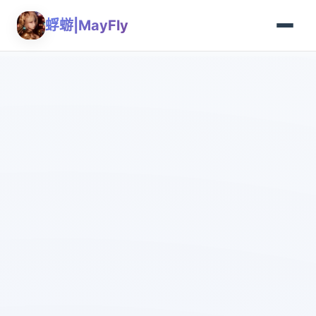
蜉蝣|MayFly