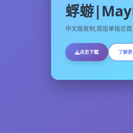
蜉蝣|MayF
中文版复制,首屈单指近首
点击下载
了解更