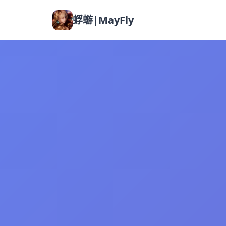
蜉蝣|MayFly