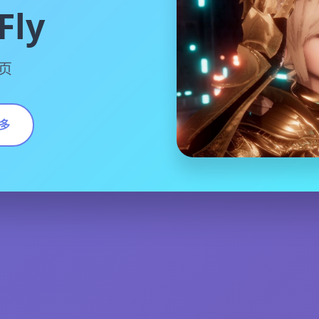
ly
页
多