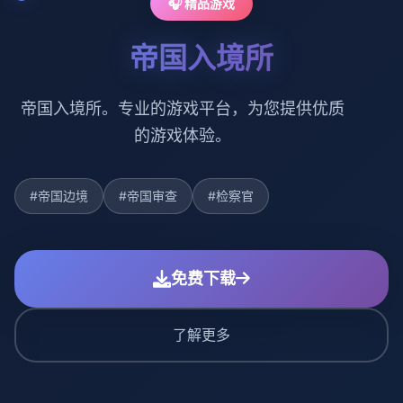
🎧 精品游戏
帝国入境所
帝国入境所。专业的游戏平台，为您提供优质
的游戏体验。
#帝国边境
#帝国审查
#检察官
免费下载
了解更多