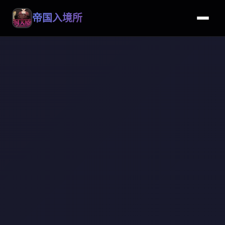
帝国入境所