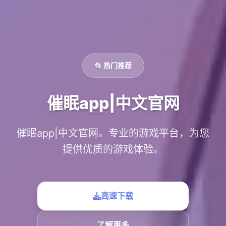
📂 热门推荐
催眠app|中文官网
催眠app|中文官网。专业的游戏平台，为您
提供优质的游戏体验。
高速下载
了解更多