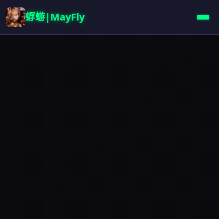
蜉蝣|MayFly