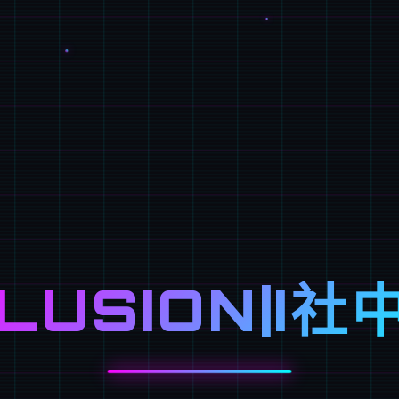
LLUSION|I社