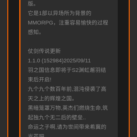
版。
它是1部以异场所为背景的
MMORPG，注重容易愉快的过程
感知。
仗剑传说更新
1.1.0 (152984)2025/09/11
羽之国信息即将于S2渊虹邂羽结
束后开启!
九个九个数百年前,混沌侵袭了高
天之上的辉煌之国。
黑暗笼罩万物,英杰们燃烧生命,筑
起独九个无二后的壁垒..
命运之子啊,请为世间带来希冀的
光芒吧。