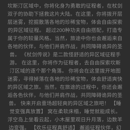
坎斯汀区域中，你将化身为勇敢的征程者，在杖剑
双子的协助下拯救这片大陆。在这里，你将拨开层
层迷雾，挖掘散落各地的珍稀宝物，体会自由探索
的异区域征程。 超过200种功夫自由搭配，打造专
属于你的较量风格。当然，旅途中你也会邂逅来自
各地的伙伴，与他们并肩作战，共同障碍诡异的圣
兽。 《杖剑传说》是二款怪舒适的异区域征程手
游。 在这里，你将作为征程者，去自由探索坎斯
汀区域的逐个那个角落。 你将会在这里拨开地图
迷雾，寻得掉落在各地的珍稀宝物，体会舒适爽快
的异区域之旅。当然，在旅途的过程中，你还会邂
逅各色伙伴，与他们并肩作战，共同障碍诡异的圣
兽。 快来开启壹场超轻爽的异区域之旅吧！ 【睡
觉变强真放置】 窝在柔软床榻，睡觉就能成长。
浮空岛上坐看云起，小木屋里观日升月落，边数羊
边变强。 【欢乐征程真舒适】 邂逅征程伙伴，幻