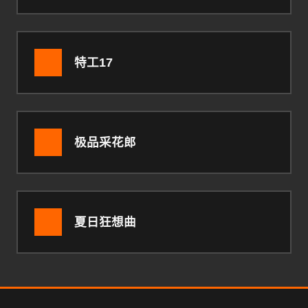
特工17
极品采花郎
夏日狂想曲