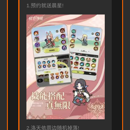
1.预约就送晨星!
2.洛天依周边随机掉落!