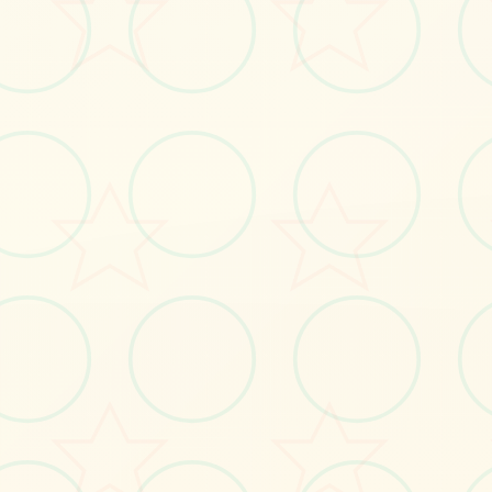
立即体验
免费完整版游戏