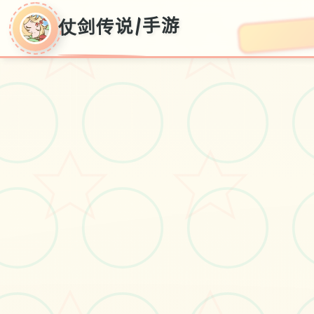
仗剑传说|手游
仗剑传说|手游
亚服,统统新修订版下载
#RPG
#安卓
#IOS