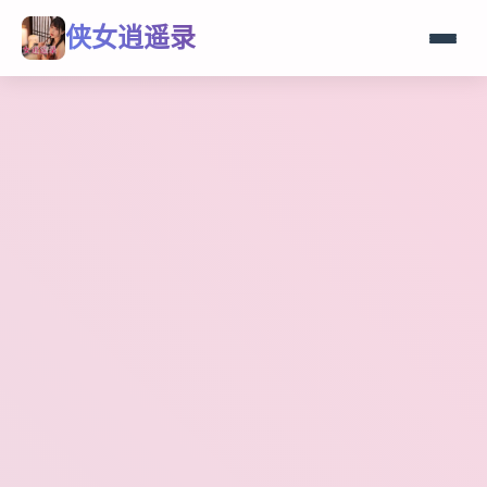
侠女逍遥录