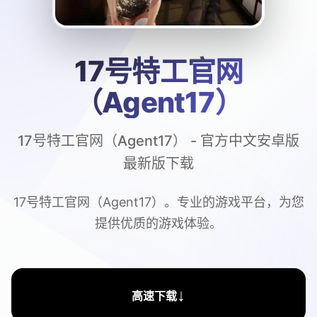
17号特工官网
（Agent17）
17号特工官网（Agent17） - 官方中文安卓版
最新版下载
17号特工官网（Agent17）。专业的游戏平台，为您
提供优质的游戏体验。
↓
高速下载