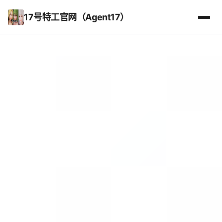
17号特工官网（Agent17）