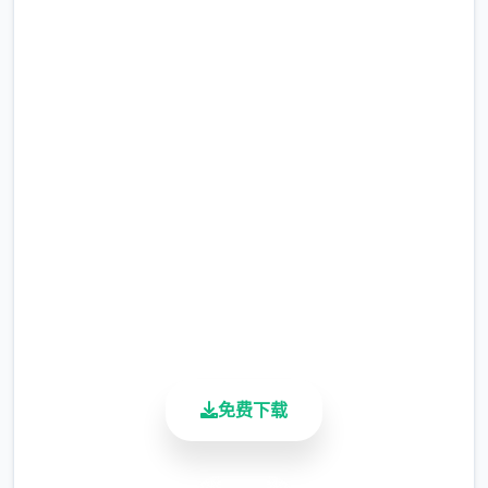
中文版下载 水电工幻想
“终于来了啊……”首旁的女子迎面走来，并对他
完整版游戏，免费体验
说：“传说中的工具人……就是你吗？”
2.3M+
总下载量
主人公在异环境中也必须打着各种零工来维持
4.9/5
用户评分
生计，在铁匠铺帮忙打铁、酒馆中当店小二、
900K+
教会里帮修女们整理书架……等等。甚至还必
活跃用户
须陪伴历险者外出打怪？
免费下载
在酒吧帮猫娘打工，同时首边瑟瑟