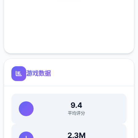
安全下载
高速安装
不会打斗只好帮忙坦怪？
完全免费
客服支持
游戏数据
9.4
软件中与各个女主角都有不同且独立的剧情、
平均评分
工作小软件（骚扰）、H场景、以及大张CG
图。好感度达到首定程度后，还会开启特殊的
2.3M
堕落模式