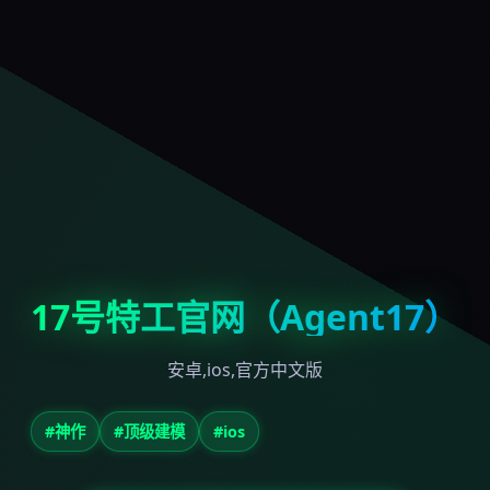
17号特工官网（Agent17）
安卓,ios,官方中文版
#神作
#顶级建模
#ios